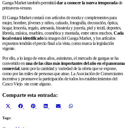
Ganga Market también permitirá
dar a conocer la nueva temporada
de
primavera-verano.
El Ganga Market contará con artículos de moda y complementos para
mujer, hombre, jóvenes y niños, calzado, fotografía, decoración, óptica,
hogar, lencería, regalo, artesanía, bisutería y joyería, piel y textil, deportes,
librería, música, muebles, cosmética y montaña, entre otros muchos.
Cada
local estará identificado
la imagen del Ganga Market, y los artículos
expuestos tendrán el precio final a la vista, como marca la legislación
vigente.
Por ello, a lo largo de estos años, asimismo, el mercado de gangas se ha
convertido en
una de las citas más importantes del año en el panorama
comercial
, tanto por la cantidad y variedad de la oferta que se expone,
como por las miles de personas que atrae. La Asociación de Comerciantes
incentiva y promueve la participación de todos los establecimientos del
Casco Viejo sin coste alguno.
Comparte esta entrada:
Compartir
Compartir
Compartir
Compartir
Compartir
Compartir
X
Facebook
Pinterest
LinkedIn
Email
WhatsApp
en
en
en
en
en
en
(Twitter)
Tags: