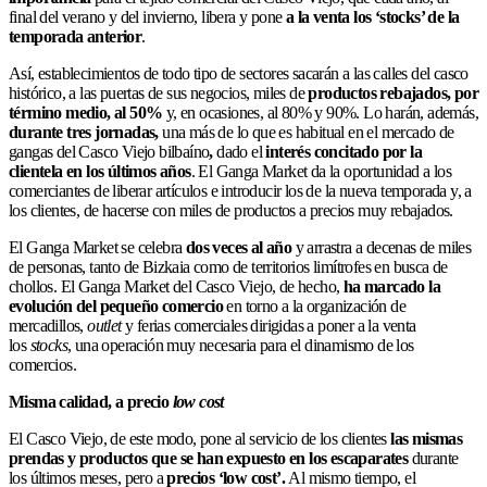
final del verano y del invierno, libera y pone
a la venta los ‘stocks’ de la
temporada anterior
.
Así, establecimientos de todo tipo de sectores sacarán a las calles del casco
histórico, a las puertas de sus negocios, miles de
productos rebajados, por
término medio, al 50%
y, en ocasiones, al 80% y 90%. Lo harán, además,
durante tres jornadas,
una más de lo que es habitual en el mercado de
gangas del Casco Viejo bilbaíno
,
dado el
interés concitado por la
clientela en los últimos años
. El Ganga Market da la oportunidad a los
comerciantes de liberar artículos e introducir los de la nueva temporada y, a
los clientes, de hacerse con miles de productos a precios muy rebajados.
El Ganga Market se celebra
dos veces al año
y arrastra a decenas de miles
de personas, tanto de Bizkaia como de territorios limítrofes en busca de
chollos. El Ganga Market del Casco Viejo, de hecho,
ha marcado la
evolución del pequeño comercio
en torno a la organización de
mercadillos,
outlet
y ferias comerciales dirigidas a poner a la venta
los
stocks
, una operación muy necesaria para el dinamismo de los
comercios.
Misma calidad, a precio
low cost
El Casco Viejo, de este modo, pone al servicio de los clientes
las mismas
prendas y productos que se han expuesto en los escaparates
durante
los últimos meses, pero a
precios ‘
low cost’
.
Al mismo tiempo, el