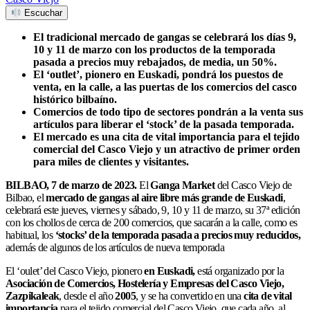
Escuchar
El tradicional mercado de gangas se celebrará los días 9,
10 y 11 de marzo con los productos de la temporada
pasada a precios muy rebajados, de media, un 50%.
El ‘outlet’, pionero en Euskadi, pondrá los puestos de
venta, en la calle, a las puertas de los comercios del casco
histórico bilbaíno.
Comercios de todo tipo de sectores pondrán a la venta sus
artículos para liberar el ‘stock’ de la pasada temporada.
El mercado es una cita
de vital importancia
para el tejido
comercial del Casco Viejo y un atractivo de primer orden
para miles de clientes y visitantes.
BILBAO, 7 de marzo de 2023.
El
Ganga Market
del Casco Viejo de
Bilbao, el
mercado de gangas al aire libre más grande de Euskadi
,
celebrará este jueves, viernes y sábado, 9, 10 y 11 de marzo, su 37ª edición
con los chollos de cerca de 200 comercios, que sacarán a la calle, como es
habitual, los
‘stocks’ de la temporada pasada a precios muy reducidos,
además de algunos de los artículos de nueva temporada
El ‘oulet’ del Casco Viejo, pionero
en Euskadi,
está organizado por la
Asociación de Comercios, Hostelería y Empresas del Casco Viejo,
Zazpikaleak
, desde el año
2005
, y se ha convertido en una
cita de vital
importancia
para el tejido comercial del Casco Viejo, que cada año, al