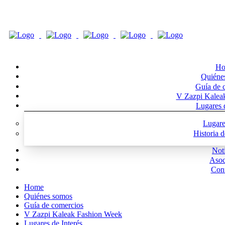
Ho
Quiéne
Guía de 
V Zazpi Kalea
Lugares d
Lugare
Historia 
Noti
Asoc
Cont
Home
Quiénes somos
Guía de comercios
V Zazpi Kaleak Fashion Week
Lugares de Interés