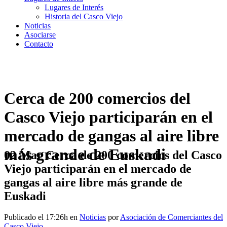
Lugares de Interés
Historia del Casco Viejo
Noticias
Asociarse
Contacto
Cerca de 200 comercios del
Casco Viejo participarán en el
mercado de gangas al aire libre
más grande de Euskadi
02 Mar
Cerca de 200 comercios del Casco
Viejo participarán en el mercado de
gangas al aire libre más grande de
Euskadi
Publicado el 17:26h
en
Noticias
por
Asociación de Comerciantes del
Casco Viejo