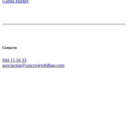
Ganga Market
Contacto
944 15 16 33
asociacion@cascoviejobilbao.com
Redes Sociales
Intranet
Promociones
Proveedores
Documentación
Formación