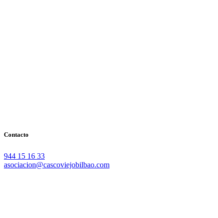
Contacto
944 15 16 33
asociacion@cascoviejobilbao.com
Redes Sociales
Intranet