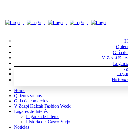
Ho
Quiéne
Guía de 
V Zazpi Kalea
Lugares d
Noti
Lugare
Asoc
Historia 
Cont
Home
Quiénes somos
Guía de comercios
V Zazpi Kaleak Fashion Week
Lugares de Interés
Lugares de Interés
Historia del Casco Viejo
Noticias