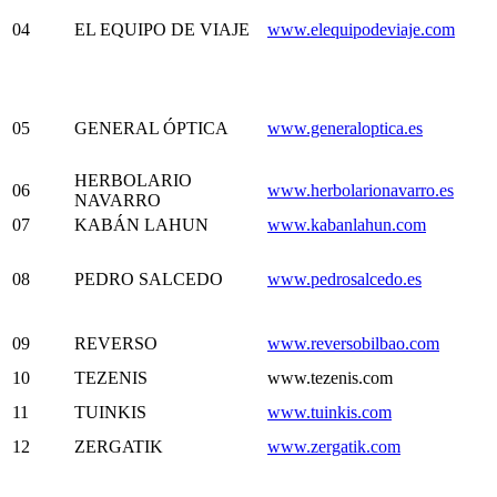
04
EL EQUIPO DE VIAJE
www.elequipodeviaje.com
05
GENERAL ÓPTICA
www.generaloptica.es
HERBOLARIO
06
www.herbolarionavarro.es
NAVARRO
07
KABÁN LAHUN
www.kabanlahun.com
08
PEDRO SALCEDO
www.pedrosalcedo.es
09
REVERSO
www.reversobilbao.com
10
TEZENIS
www.tezenis.com
11
TUINKIS
www.tuinkis.com
12
ZERGATIK
www.zergatik.com