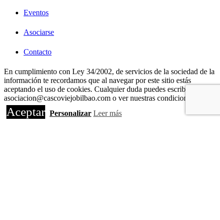
Eventos
Asociarse
Contacto
Política de privacidad y Aviso Legal
En cumplimiento con Ley 34/2002, de servicios de la sociedad de la
información te recordamos que al navegar por este sitio estás
aceptando el uso de cookies. Cualquier duda puedes escribir a
GUÍA DE COMERCIOS
asociacion@cascoviejobilbao.com o ver nuestras condiciones de uso.
Aceptar
Personalizar
Leer más
Estética y Salud
Alimentación
Moda
Hostelería
Hogar
Regalos