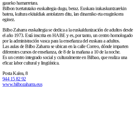
gaueko hamarretara.
Bilbon txertatutako euskaltegia dugu, beraz. Euskara irakaskuntzarekin
batera, kultura ekitaldiak antolatzen ditu, lan dinamiko eta eraginkorra
eginez.
Bilbo Zaharra euskaltegia se dedica a la euskaldunización de adultos desde
el año 1973. Está inscrita en HABE y es, por tanto, un centro homologado
por la administración vasca para la enseñanza del euskara a adultos.
Las aulas de Bilbo Zaharra se ubican en la calle Correo, dónde imparten
diferentes cursos de enseñanza, de 8 de la mañana a 10 de la noche.
Es un centro integrado social y culturalmente en Bilbao, que realiza una
eficaz labor cultural y lingüística.
Posta Kalea, 8
944 15 82 92
www.bilbozaharra.eus