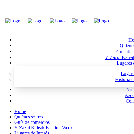
Ho
Quiéne
Guía de 
V Zazpi Kalea
Lugares d
Lugare
Historia 
Noti
Asoc
Cont
Home
Quiénes somos
Guía de comercios
V Zazpi Kaleak Fashion Week
Lugares de Interés