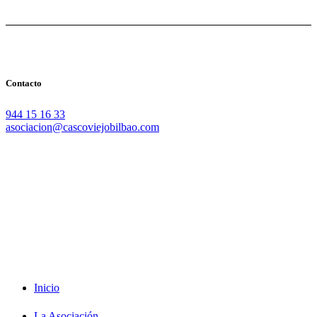
Contacto
944 15 16 33
asociacion@cascoviejobilbao.com
Redes Sociales
Intranet
Promociones
Proveedores
Documentación
Formación
Inicio
La Asociación