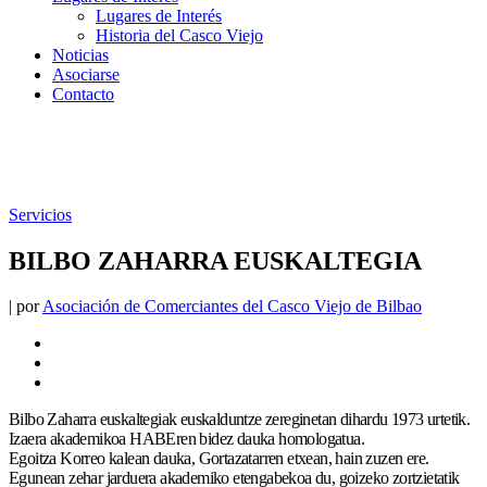
Lugares de Interés
Historia del Casco Viejo
Noticias
Asociarse
Contacto
Servicios
BILBO ZAHARRA EUSKALTEGIA
|
por
Asociación de Comerciantes del Casco Viejo de Bilbao
Bilbo Zaharra euskaltegiak euskalduntze zereginetan dihardu 1973 urtetik.
Izaera akademikoa HABEren bidez dauka homologatua.
Egoitza Korreo kalean dauka, Gortazatarren etxean, hain zuzen ere.
Egunean zehar jarduera akademiko etengabekoa du, goizeko zortzietatik