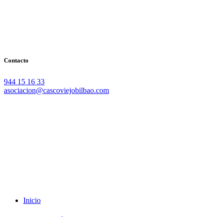
Contacto
944 15 16 33
asociacion@cascoviejobilbao.com
Redes Sociales
Intranet
Promociones
Proveedores
Documentación
Formación
Inicio