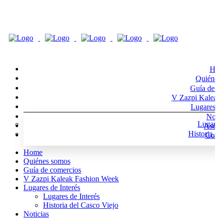
Ho
Quiéne
Guía de 
V Zazpi Kalea
Lugares d
Noti
Lugare
Asoc
Historia 
Cont
Home
Quiénes somos
Guía de comercios
V Zazpi Kaleak Fashion Week
Lugares de Interés
Lugares de Interés
Historia del Casco Viejo
Noticias