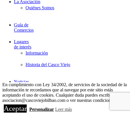
La Asociación
Quiénes Somos
Guía de
Comercios
Lugares
de interés
Información
Historia del Casco Viejo
Noticias
En cumplimiento con Ley 34/2002, de servicios de la sociedad de la
información te recordamos que al navegar por este sitio estás
Eventos
aceptando el uso de cookies. Cualquier duda puedes escribir a
asociacion@cascoviejobilbao.com o ver nuestras condiciones de uso.
Asociarse
Aceptar
Personalizar
Leer más
Contacto
Política de privacidad y Aviso Legal