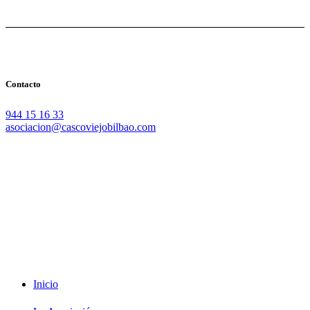
Contacto
944 15 16 33
asociacion@cascoviejobilbao.com
Redes Sociales
Intranet
Promociones
Proveedores
Documentación
Formación
Inicio