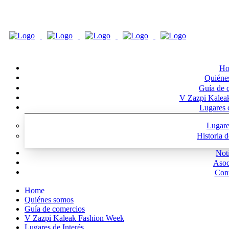
Ho
Quiéne
Guía de 
V Zazpi Kalea
Lugares d
Lugare
Historia 
Noti
Asoc
Cont
Home
Quiénes somos
Guía de comercios
V Zazpi Kaleak Fashion Week
Lugares de Interés