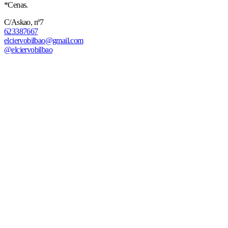
*Cenas.
C/Askao, nº7
623387667
elciervobilbao@gmail.com
@elciervobilbao