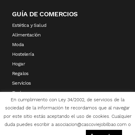
GUÍA DE COMERCIOS
Estética y Salud
Alimentación
Moda
Hostelería
Hogar
Regalos
Servicios
Turismo
En cumplimiento con Ley 34/2002, de servicios de la
Varios
sociedad de la información te recordamos que al navegar
por este sitio estás aceptando el uso de cookies. Cualquier
duda puedes escribir a asociacion@cascoviejobilbao.com o