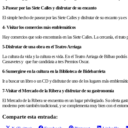
3-Pasear por las Siete Calles y disfrutar de su encanto
El simple hecho de pasear por las Siete Calles y disfrutar de su encanto ya es
4- Visitar los comercios más emblemáticos
Hay comercios que solo encontrarás en las Siete Calles. La cercanía, el trat
5-Disfrutar de una obra en el Teatro Arriaga
La cultura da vida y la cultura es vida. En el Teatro Arriaga de Bilbao podrá
Cassavetes y que fue candidata a tres Premios Oscar.
6-Sumergirse en la cultura en la Biblioteca de Bidebarrieta
Ir a buscar un libro o un CD y disfrutar de uno de los lugares más emblemáti
7-Visitar el Mercado de la Ribera y disfrutar de su gastronomía
El Mercado de la Ribera se encuentra en un lugar privilegiado. Su oferta gas
moderno pero también tradicional, y se complementa muy bien con el entorn
Comparte esta entrada:
Compartir
Compartir
Compartir
Compartir