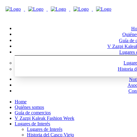
Ho
Quiéne
Guía de 
V Zazpi Kalea
Lugares d
Lugare
Historia 
Noti
Asoc
Cont
Home
Quiénes somos
Guía de comercios
V Zazpi Kaleak Fashion Week
Lugares de Interés
Lugares de Interés
Historia del Casco Viejo