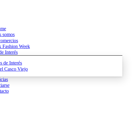
me
s somos
comercios
k Fashion Week
e Interés
s de Interés
del Casco Viejo
cias
iarse
acto