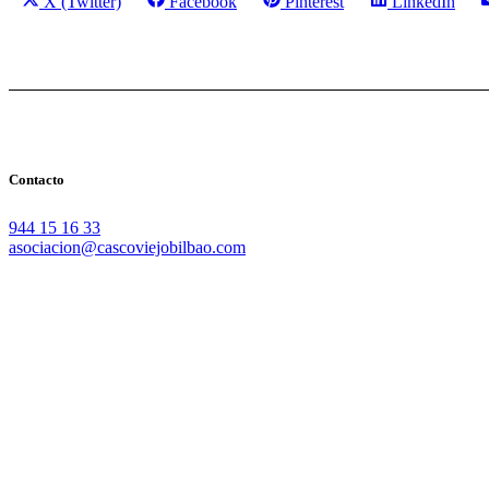
X (Twitter)
Facebook
Pinterest
LinkedIn
en
en
en
en
Contacto
944 15 16 33
asociacion@cascoviejobilbao.com
Redes Sociales
Intranet
Promociones
Proveedores
Documentación
Formación