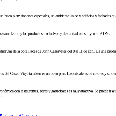
 un buen plan: rincones especiales, un ambiente único y edificios y fachadas que
o personalizado y los productos exclusivos y de calidad construyen su ADN.
s disfrutar de la obra Faces de John Cassavetes del 8 al 11 de abril. Es una pr
cos del Casco Viejo también es un buen plan. Las cristaleras de colores y su d
tronómica con restaurantes, bares y gastrobares es muy atractiva. Se puede ir 
o.
Compartir
Compartir