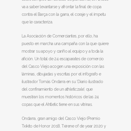
va a saber levantarse y afrontar la final de copa
contra el Barça con la garra, el coraje y el ímpetu
que le caracteriza.
La Asociación de Comerciantes, por ello, ha
puesto en marcha una campaña con la que quiere
mostrar su apoyo y cariño al equipo y a toda la
afición. Un total de 24 escaparates de comercio
del Casco Viejo acogen una exposición con las
láminas, dibujadas y escritas por el infógrafo e
ilustrador Tomás Ondarra en su ‘Diario ilustrado
del confinamiento de un athleticzale’, que
muestran los momentos históricos de las 24
copas que el Ahtletic tiene en sus vitrinas.
Ondarra, gran amigo del Casco Viejo (Premio
Txikito de Honor 2018, Txirene of de year 2020 y