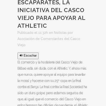
ESCAPARATES, LA
INICIATIVA DEL CASCO
VIEJO PARA APOYAR AL
ATHLETIC
Publicado el 11:32h
en
Noticias
por
Asociación de Comerciantes del Casco
Viejo
🔊 Escuchar
El comercio y la hostelería del Casco Viejo de
Bilbao está, sin duda, con el Athletic. Y, ahora más
que nunca, quiere apoyar al equipo para levantar
la moral y hacerse con su 25ª copa en la final
contra el Barça. La final contra la Real Sociedad ha
sido un duro golpe, pero estamos seguros de
que, al igual que el comercio del Casco Viejo en
estos tiempos tan difíciles de pandemia, el Athletic